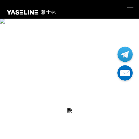
新能源汽车解决方案
覆盖新能源整车及三电系统的温湿度检测，产品涵盖整车
步入式（选配光照、转毂）、高低温湿热箱、电池电芯高